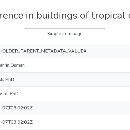
ence in buildings of tropical 
Simple item page
HOLDER_PARENT_METADATA_VALUE#
ahrin Osman
li, PhD
usof, PhD
-07T03:02:02Z
-07T03:02:02Z