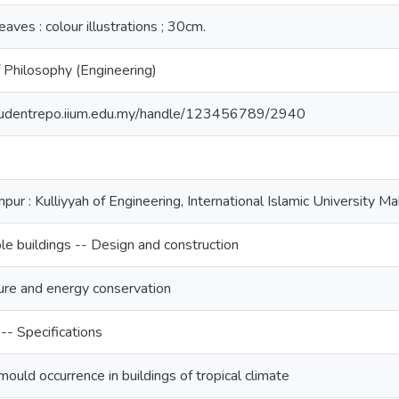
eaves : colour illustrations ; 30cm.
 Philosophy (Engineering)
studentrepo.iium.edu.my/handle/123456789/2940
pur : Kulliyyah of Engineering, International Islamic University M
le buildings -- Design and construction
ure and energy conservation
 -- Specifications
mould occurrence in buildings of tropical climate