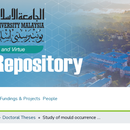
Fundings & Projects
People
 Doctoral Theses
Study of mould occurrence in buildings of tropical climate