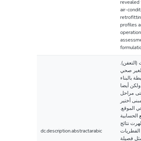
revealed 
air-condi
retrofitt
profiles 
operation
assessmen
formulati
ث (التعفن
ء الغير صحي
رها من الأمراض المرتبطة بالبناء
ولكن أيضا
حتى مراحل
بنى أختير
في الموقع
ناميكية الموائع الحسابية
هرت نتائج
dc.description.abstractarabic
 الفطريات
حديدها في الغالب مثل فصيلة