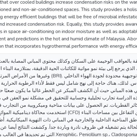
that over cooled buildings increase condensation risks on the wa
tioned and non-air-conditioned spaces. This study provides a holi
ing energy efficient buildings that will be free of microbial infest
and increased condensation risk. Equally, this study provides aware
s in space air-conditioning on indoor moisture as well as adopta
t and predictions in the hot and humid climate of Malaysia. Above 
on that incorporates hygrothermal performance with energy effici
غلقة بالعواقب الوخيمة على السكان وكذلك محتوى المباني المصابة بالع
لتلوث، الذي يرجع إلى بيئة نمو مواتية للكائنات الحية الدقيقة، بمتلازمة البنا
وغي (BRI). توجد مبادئ توجيهية محدودة لجودة الهواء الداخلي (IAQ) وانتشار العفن في
لناس. لذلك، هناك حاجة إلى نهج شامل ليس فقط لأداء الرطوبة الحرارية 
 في هذه المباني حيث أن الكشف المبكر عن الخطر غالبا ما يكون صعبًا 
 الدراسة تجارب تحليلية وحسابية للتحقيق في مشكلة نمو العفن في م
اثر الفطريات. تم الحصول على بيانات مناخية وميكروبية من التجارب 
استخدمت محاكاة دي (CFD) والروتينية لتنبؤ نمو الفطريات من التفاعل بين مساحات البناء
ق المناخية الداخلية والخارجية في المباني ذات التهوية الميكانيكية. أظ
حالة يتم تشغيله في ظروف نادرة وباردة جداَ. وكشفت النتائج أيضا عن
التي تم ت Xerophilic، Penicillium sp.، Cladosporium sp.، Chaetomium sp.،