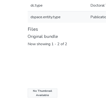
dc.type
Doctoral
dspace.entity.type
Publicati
Files
Original bundle
Now showing
1 - 2 of 2
No Thumbnail
Available