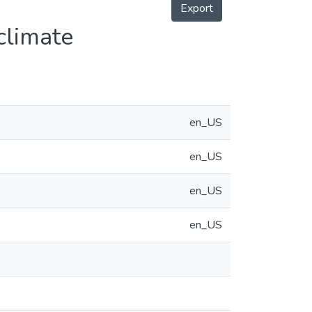
Export
climate
en_US
en_US
en_US
en_US