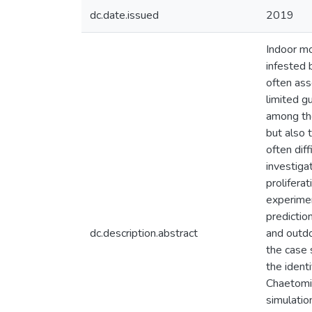
dc.date.issued
2019
Indoor mo
infested 
often ass
limited g
among the
but also 
often dif
investiga
prolifera
experimen
predictio
dc.description.abstract
and outdo
the case 
the ident
Chaetomiu
simulatio