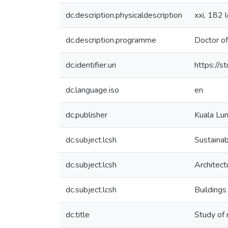
dc.description.physicaldescription
xxi, 182 l
dc.description.programme
Doctor of
dc.identifier.uri
https://
dc.language.iso
en
dc.publisher
Kuala Lum
dc.subject.lcsh
Sustainab
dc.subject.lcsh
Architect
dc.subject.lcsh
Buildings
dc.title
Study of 