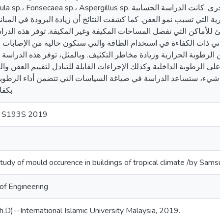
ecaea sp.، Aspergillus sp. وعدد قليل من الأنواع الأخرى. كانت الدراسة الحسابية (CFD) قادرة
رية التي تسبب نمو العفن. كما كشفت النتائج أن زيادة البرودة في المبان
 للأماكن التي تفصل المساحات المكيفة وغير المكيفة. توفر هذه الدرا
ني ذات الكفاءة في استخدام الطاقة والتي ستكون خالية من الإصابات ا
الرطوبة الحرارية وزيادة مخاطر التكثيف. وبالمثل، توفر هذه الدراسة ا
لى الرطوبة الداخلية وكذلك الإجراءات القابلة للتبادل لتقييم العفن وال
ل شيء، ستساعد الدراسة في صياغة السياسات التي تتضمن أداء الرطوبة
بكفاءة للطاقة.
0 S193S 2019
Study of mould occurence in buildings of tropical climate /by Sam
 of Engineering
h.D)--International Islamic University Malaysia, 2019.