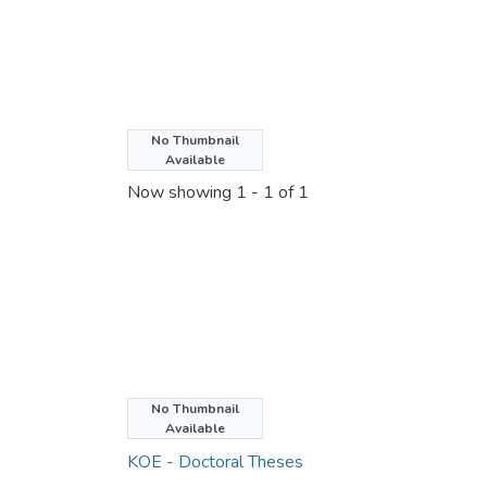
No Thumbnail
License bundle
Available
Now showing
1 - 1 of 1
No Thumbnail
Collections
Available
KOE - Doctoral Theses