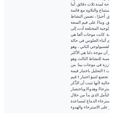
احة لمدة ثلاث دقائق. أما
استماع والتلاوة مع قائمة
قائق. أخيرًا ، تضمن النشاط
ئق. وبناءً على قيم السعة
ولوجية المختلفة أدت إلى
غية. كانت موجات ألفا هي
خرى أثناء الجلوس في حالة
اط الفسيولوجي الثاني ، وهو
هر أن موجة دلتا هي الأكثر
 بالنسبة للنشاط الثالث وهو
بارزة في موجات بيتا. من
التحليل باختبار قيمة t وجد أنه بالنسبة لجميع التجارب ، كانت
قيم t أقل من 0.05 والتي تخضع لتنبؤ اختبار t. بمعنى آخر، تعد
الية لأنها تثبت أن الذِّكر
سترخاءً وهدوءًا.وباختصار
، لتأمل الذي بدأ من خلال
استرخاء الدماغ لمساعدة