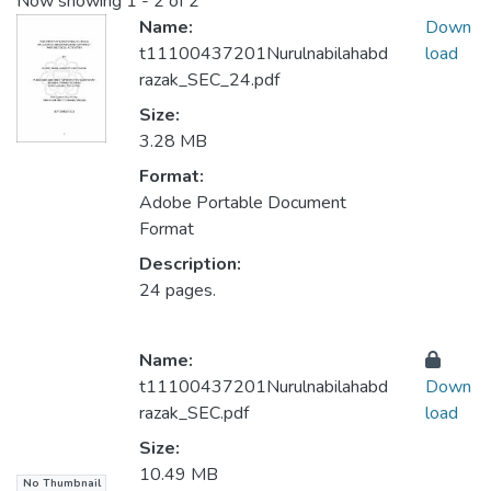
Now showing
1 - 2 of 2
Name:
Down
t11100437201Nurulnabilahabd
load
razak_SEC_24.pdf
Size:
3.28 MB
Format:
Adobe Portable Document
Format
Description:
24 pages.
Name:
t11100437201Nurulnabilahabd
Down
razak_SEC.pdf
load
Size:
10.49 MB
No Thumbnail