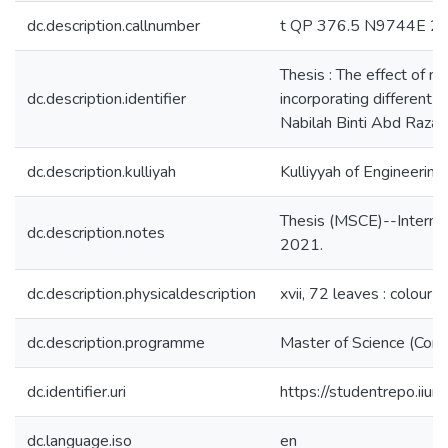
dc.description.callnumber
t QP 376.5 N9744E 2
Thesis : The effect of me
dc.description.identifier
incorporating different ph
Nabilah Binti Abd Razak
dc.description.kulliyah
Kulliyyah of Engineering
Thesis (MSCE)--Internati
dc.description.notes
2021.
dc.description.physicaldescription
xvii, 72 leaves : colour i
dc.description.programme
Master of Science (Comm
dc.identifier.uri
https://studentrepo.i
dc.language.iso
en