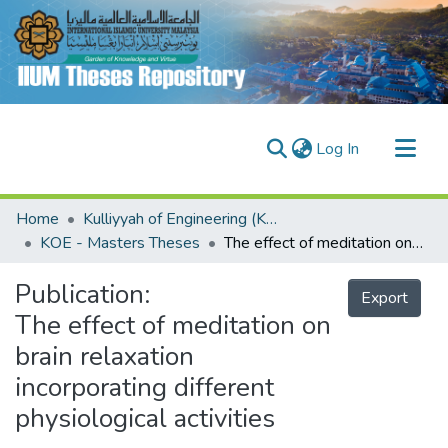
(current)
Log In
Communities & Collections
Home
Kulliyyah of Engineering (KOE)
Research Outputs
KOE - Masters Theses
The effect of meditation on brain relaxation incorporating different physiological activities
Fundings & Projects
Publication:
Export
People
The effect of meditation on
brain relaxation
incorporating different
physiological activities