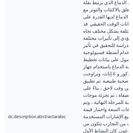
 الدماغ الذي يرتبط بقلة
علق بالاكتئاب والتوتر مع
 الدماغ لديها القدرة على
يانات الوقت الحقيقي. قد
لمختلفة بشكل مختلف تجاه
تؤدي إلى تأثيرات مختلفة
 الدراسة للتحقيق في تأثير
استخدام أنشطة فسيولوجية
الحصول على بيانات تخطيط
كهربية الدماغ باستخدام جهاز BrainLink موعة مكونة من
12 شخصًا. تتكون المجموعة من 6 ذكور و 6 إناث، وتراوحت
 عامًا مع حالة صحية طبيعية. تم تطبيق
 في وقت لاحق ، بناءً على
الإشارة المصفاة ، تم تجزئة موجات Alpha 
بة للمرحلة النهائية ، وتم
 اختلافات السعة واختبار قيمة
dc.description.abstractarabic
جميع الإشارات المستخدمة
ات من التجارب تتكون من
تطوعون. كان النشاط الأول