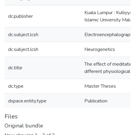
Kuala Lumpur : Kulliyyah 
dc.publisher
Islamic University Mala
dc.subject.lcsh
Electroencephalography
dc.subject.lcsh
Neurogenetics
The effect of meditation
dc.title
different physiological ac
dc.type
Master Theses
dspace.entity.type
Publication
Files
Original bundle